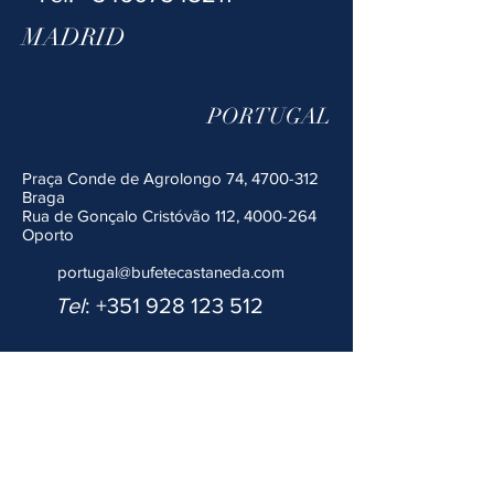
MADRID
PORTUGAL
Praça Conde de Agrolongo 74,
4700-312
Braga
Rua
de Gonçalo Cristóvão 112, 4000-264
Oporto
​
portugal@bufetecastaneda.com
Tel
:
+351 928 123 512