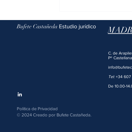
Bufete Castañeda
Estudio jurídico
MADR
C. de
Arapil
Pº
Castellana
info@bufete
Tel
:
+34 607 
De 10.00-14.
Política de Privacidad
© 2024 Creado por
Bufete Castañeda.