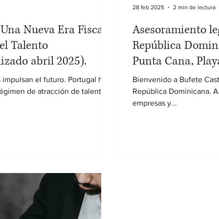
28 feb 2025
2 min de lectura
 Una Nueva Era Fiscal
Asesoramiento leg
el Talento
República Domin
izado abril 2025).
Punta Cana, Play
Romana y Casa d
 impulsan el futuro. Portugal ha
Bienvenido a Bufete Cas
égimen de atracción de talento
República Dominicana. As
empresas y...