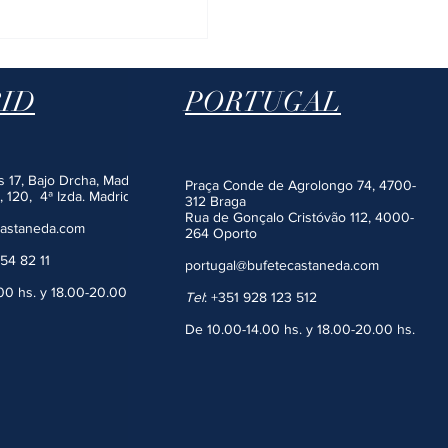
ID
PORTUGAL
es 17, Bajo Drcha, Madrid
Praça Conde de Agrolongo 74, 4700-
, 120, 4ª Izda. Madrid
312 Braga
Rua
de Gonçalo Cristóvão 112, 4000-
castaneda.com
264 Oporto
54 82 11
portugal@bufetecastaneda.com
00 hs. y 18.00-20.00 hs.
Tel
:
+351 928 123 512
De 10.00-14.00 hs. y 18.00-20.00 hs.