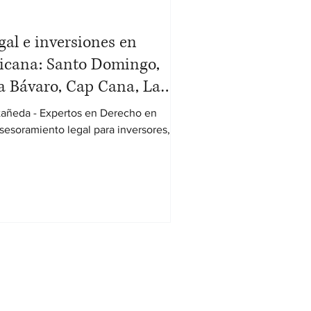
al e inversiones en
icana: Santo Domingo,
a Bávaro, Cap Cana, La
e Campo.
tañeda - Expertos en Derecho en
esoramiento legal para inversores,