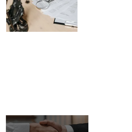
¿Por qué Portugal?
Portugal ha emergido como un
atractivo destino para aquellos que
buscan optimizar sus obligaciones
tributarias en comparación con
España.
Más información