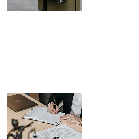
Portugal y NHR
El nuevo régimen NHR en Portugal
trae cambios sustanciales en los
beneficios fiscales.
Más información